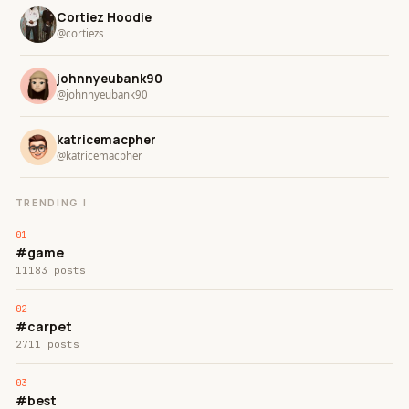
Cortiez Hoodie
@cortiezs
johnnyeubank90
@johnnyeubank90
katricemacpher
@katricemacpher
TRENDING !
#game
11183 posts
#carpet
2711 posts
#best