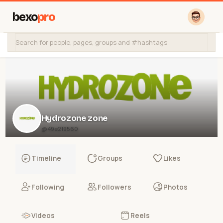
bexo
pro
Hydrozone zone
@49e219560
Timeline
Groups
Likes
Following
Followers
Photos
Videos
Reels