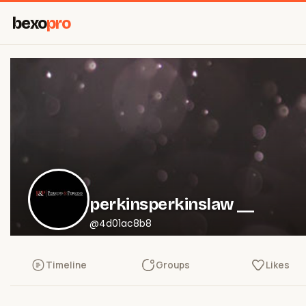
bexo
pro
perkinsperkinslaw __
@4d01ac8b8
Timeline
Groups
Likes