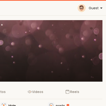
Guest
tos
Videos
Reels
Male
posts
1