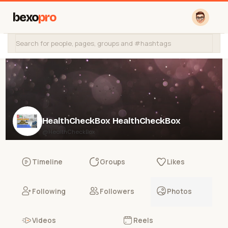
bexo
pro
HealthCheckBox HealthCheckBox
@HealthCheckBox
Timeline
Groups
Likes
Following
Followers
Photos
Videos
Reels