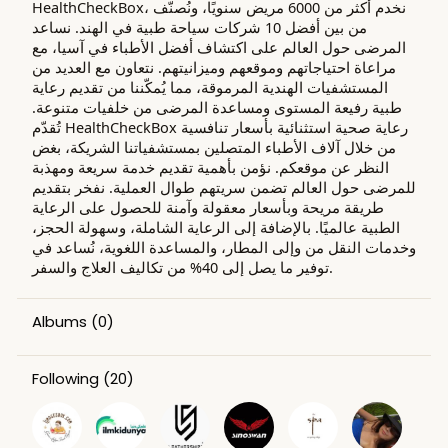
HealthCheckBox، نخدم أكثر من 6000 مريض سنويًا، ونُصنّف
من بين أفضل 10 شركات سياحة طبية في الهند. نساعد
المرضى حول العالم على اكتشاف أفضل الأطباء في آسيا، مع
مراعاة احتياجاتهم وموقعهم وميزانيتهم. نتعاون مع العديد من
المستشفيات الهندية المرموقة، مما يُمكّننا من تقديم رعاية
طبية رفيعة المستوى ومساعدة المرضى من خلفيات متنوعة.
تُقدّم HealthCheckBox رعاية صحية استثنائية بأسعار تنافسية
من خلال آلاف الأطباء المتصلين بمستشفياتنا الشريكة، بغض
النظر عن موقعكم. نؤمن بأهمية تقديم خدمة سريعة ومهذبة
للمرضى حول العالم تضمن سريتهم طوال العملية. نفخر بتقديم
طريقة مريحة وبأسعار معقولة وآمنة للحصول على الرعاية
الطبية عالميًا. بالإضافة إلى الرعاية الشاملة، وسهولة الحجز،
وخدمات النقل من وإلى المطار، والمساعدة اللغوية، نُساعد في
توفير ما يصل إلى 40% من تكاليف العلاج والسفر.
Albums
(0)
Following
(20)