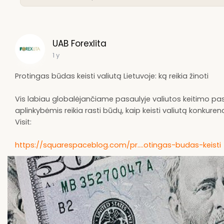
UAB Forexlita
1 y
Protingas būdas keisti valiutą Lietuvoje: ką reikia žinoti
Vis labiau globalėjančiame pasaulyje valiutos keitimo pas
aplinkybėmis reikia rasti būdų, kaip keisti valiutą konkuren
Visit:
https://squarespaceblog.com/pr....otingas-budas-keisti