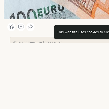
This website uses cookies to en
UAB Forexlita
changed his profile picture
1 y