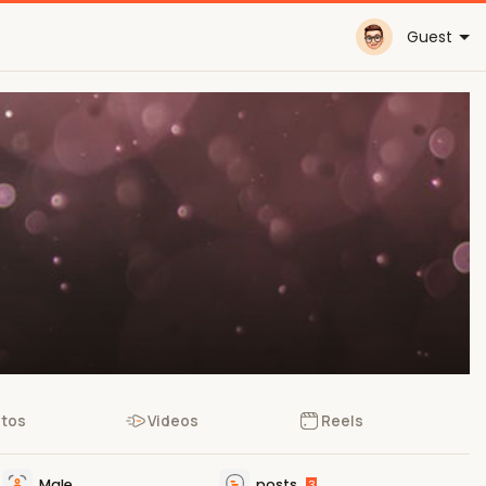
Guest
tos
Videos
Reels
Male
posts
3