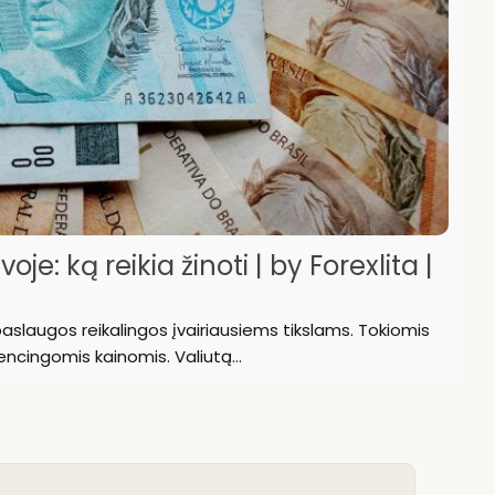
je: ką reikia žinoti | by Forexlita |
aslaugos reikalingos įvairiausiems tikslams. Tokiomis
urencingomis kainomis. Valiutą…