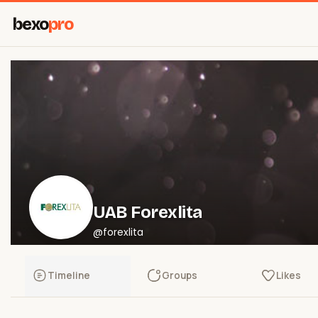
bexo
pro
UAB Forexlita
@forexlita
Timeline
Groups
Likes