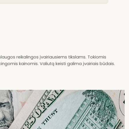
laugos reikalingos įvairiausiems tikslams. Tokiomis
cingomis kainomis. Valiutą keisti galima įvairiais būdais.