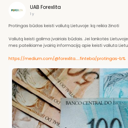
UAB Forexlita
1 y
Protingas būdas keisti valiutą Lietuvoje: ką reikia žinoti
Valiutą keisti galima įvairiais būdais. Jei lankotės Lietuvoj
mes pateikiame įvairią informaciją apie keisti valiuta Liet
https://medium.com/@forexlita.....finteba/protingas-b%