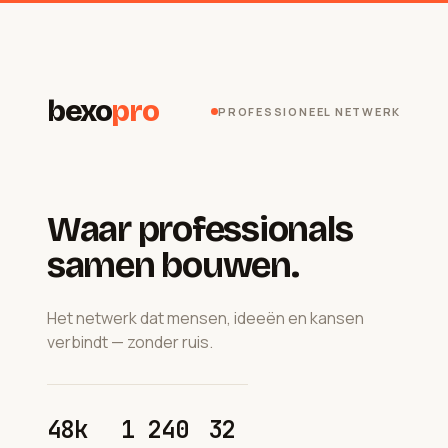
bexo
pro
PROFESSIONEEL NETWERK
Waar professionals
samen bouwen.
Het netwerk dat mensen, ideeën en kansen
verbindt — zonder ruis.
48k
1 240
32