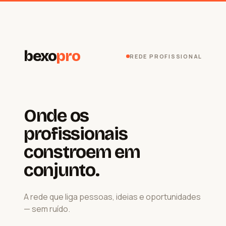
bexo
pro
REDE PROFISSIONAL
Onde os
profissionais
constroem em
conjunto.
A rede que liga pessoas, ideias e oportunidades
— sem ruído.