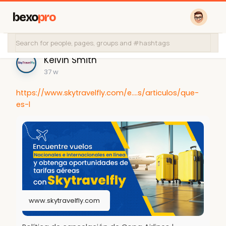
bexo
pro
Kelvin Smith
37 w
https://www.skytravelfly.com/e....s/articulos/que-
es-l
www.skytravelfly.com