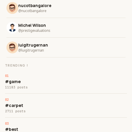
nucotbangalore
@nucotbangalore
Michel Wilson
@prestigevaluations
luigitrugernan
@luigitrugernan
TRENDING !
#game
11183 posts
#carpet
2711 posts
#best