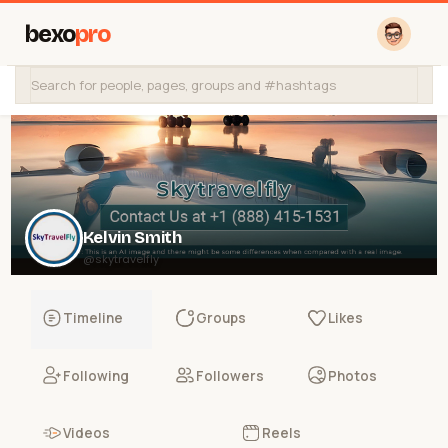
bexo
pro
Kelvin Smith
@skytravelfly
Timeline
Groups
Likes
Following
Followers
Photos
Videos
Reels