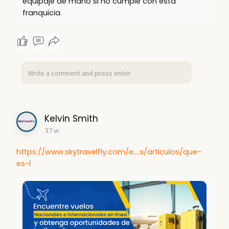
equipaje de mano si no cumple con esta
franquicia.
Kelvin Smith
37 w
https://www.skytravelfly.com/e....s/articulos/que-
es-l