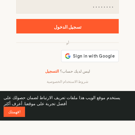
تسجيل الدخول
أو
ليس لديك حساب؟
التسجيل
شروط الاستخدام
·
الخصوصية
يستخدم موقع الويب هذا ملفات تعريف الارتباط لضمان حصولك على
32
1 240
48k
أفضل تجربة على موقعنا.
أعرف أكثر
فهمتك!
countries
active groups
professionals