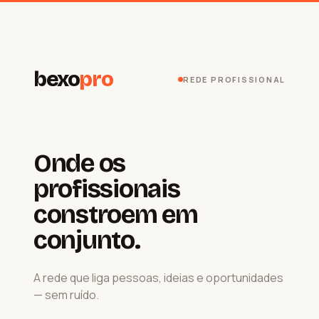
bexo
pro
REDE PROFISSIONAL
Onde os
profissionais
constroem em
conjunto.
A rede que liga pessoas, ideias e oportunidades
— sem ruído.