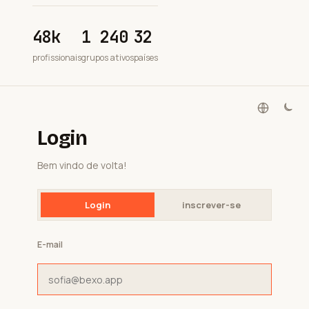
48k
1 240
32
profissionais
grupos ativos
países
Login
Bem vindo de volta!
Login
inscrever-se
E-mail