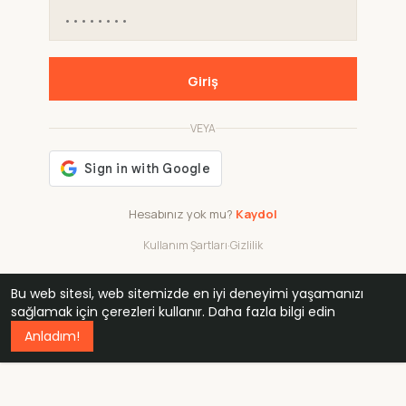
Giriş
VEYA
Hesabınız yok mu?
Kaydol
Kullanım Şartları
·
Gizlilik
Bu web sitesi, web sitemizde en iyi deneyimi yaşamanızı
48k
1 240
32
sağlamak için çerezleri kullanır.
Daha fazla bilgi edin
Anladım!
professionals
active groups
countries