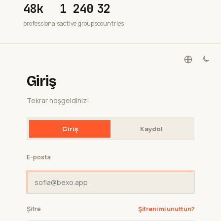
48k
1 240
32
professionals
active groups
countries
Giriş
Tekrar hoşgeldiniz!
Giriş
Kaydol
E-posta
Şifre
Şifreni mi unuttun?